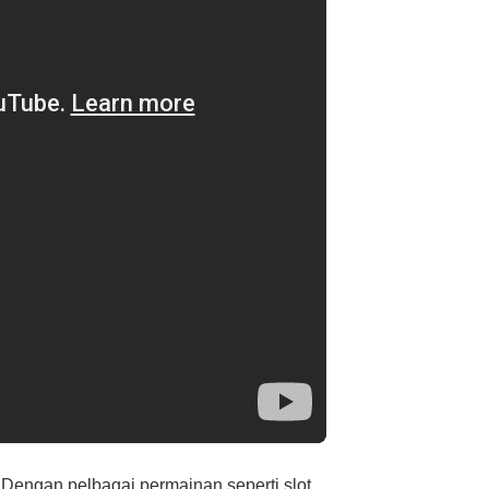
Dengan pelbagai permainan seperti slot,