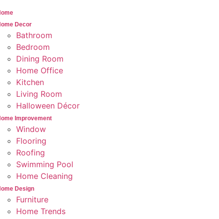
Home
Home Decor
Bathroom
Bedroom
Dining Room
Home Office
Kitchen
Living Room
Halloween Décor
Home Improvement
Window
Flooring
Roofing
Swimming Pool
Home Cleaning
Home Design
Furniture
Home Trends