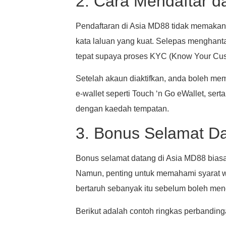
2. Cara Mendaftar 
Pendaftaran di Asia MD88 tidak memakan 
kata laluan yang kuat. Selepas menghant
tepat supaya proses KYC (Know Your Cust
Setelah akaun diaktifkan, anda boleh me
e‑wallet seperti Touch ‘n Go eWallet, sert
dengan kaedah tempatan.
3. Bonus Selamat Da
Bonus selamat datang di Asia MD88 bia
Namun, penting untuk memahami syarat wa
bertaruh sebanyak itu sebelum boleh me
Berikut adalah contoh ringkas perbanding