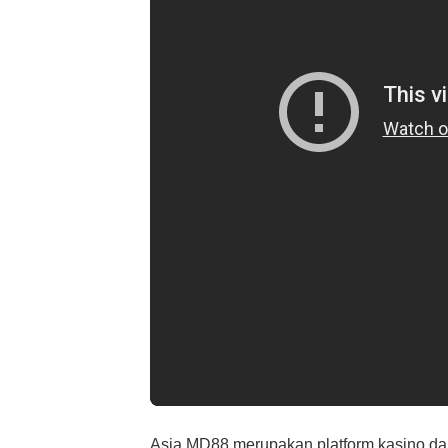
Asia MD88 merupakan platform kasino dal