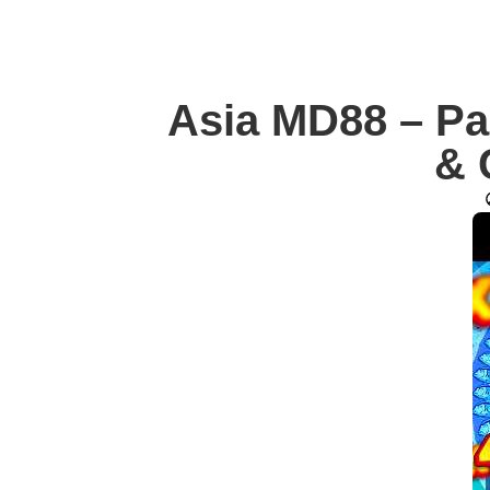
Asia MD88 – P
& 