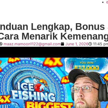
G
anduan Lengkap, Bonus 
Cara Menarik Kemenan
maaz.mamoon1122@gmail.com
June 1, 2026
11:45 p