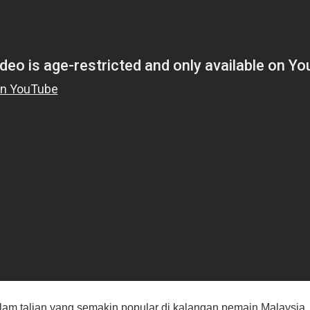
am talian yang semakin popular di kalangan pemain Malaysia. 