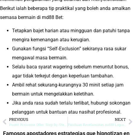
Berikut ialah beberapa tip praktikal yang boleh anda amalkan
semasa bermain di md88 Bet:
Tetapkan bajet harian atau mingguan dan patuhi tanpa
mengira kemenangan atau kerugian.
Gunakan fungsi “Self‑Exclusion” sekiranya rasa sukar
mengawal masa bermain.
Selalu baca syarat wagering sebelum menuntut bonus,
agar tidak terkejut dengan keperluan tambahan.
Ambil rehat sekurang‑kurangnya 30 minit setiap jam
bermain untuk mengelakkan keletihan.
Jika anda rasa sudah terlalu terlibat, hubungi sokongan
pelanggan untuk bantuan atau nasihat profesional.
PREVIOUS
NEXT
Puntit Welcome Offer: Step‑by‑Step Registration Guide for Indian Players
Panduan Keselamatan md88 Login – Cara Daftar, Deposit & Main Selamat di Malaysia
Famosos apostadores estrategias que hipnotizan en