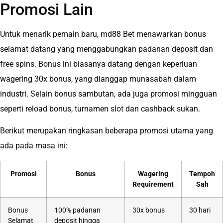
Promosi Lain
Untuk menarik pemain baru, md88 Bet menawarkan bonus
selamat datang yang menggabungkan padanan deposit dan
free spins. Bonus ini biasanya datang dengan keperluan
wagering 30x bonus, yang dianggap munasabah dalam
industri. Selain bonus sambutan, ada juga promosi mingguan
seperti reload bonus, turnamen slot dan cashback sukan.
Berikut merupakan ringkasan beberapa promosi utama yang
ada pada masa ini:
Promosi
Bonus
Wagering
Tempoh
Requirement
Sah
Bonus
100% padanan
30x bonus
30 hari
Selamat
deposit hingga