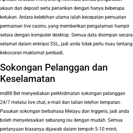
akaun dan deposit serta penarikan dengan hanya beberapa
ketukan. Antara kelebihan utama ialah kecepatan pemuatan
permainan live casino, yang memberikan pengalaman hampir
setara dengan komputer desktop. Semua data disimpan secara
selamat dalam enkripsi SSL, jadi anda tidak perlu risau tentang
kebocoran maklumat peribadi.
Sokongan Pelanggan dan
Keselamatan
md88 Bet menyediakan perkhidmatan sokongan pelanggan
24/7 melalui live chat, e‑mail dan talian telefon tempatan.
Pasukan sokongan berbahasa Melayu dan Inggeris, jadi anda
boleh menyelesaikan sebarang isu dengan mudah. Semua
pertanyaan biasanya dijawab dalam tempoh 5‑10 minit,