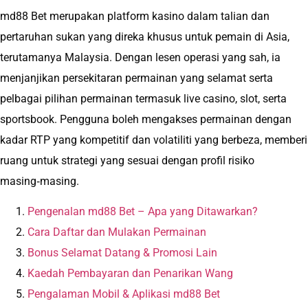
md88 Bet merupakan platform kasino dalam talian dan
pertaruhan sukan yang direka khusus untuk pemain di Asia,
terutamanya Malaysia. Dengan lesen operasi yang sah, ia
menjanjikan persekitaran permainan yang selamat serta
pelbagai pilihan permainan termasuk live casino, slot, serta
sportsbook. Pengguna boleh mengakses permainan dengan
kadar RTP yang kompetitif dan volatiliti yang berbeza, memberi
ruang untuk strategi yang sesuai dengan profil risiko
masing‑masing.
Pengenalan md88 Bet – Apa yang Ditawarkan?
Cara Daftar dan Mulakan Permainan
Bonus Selamat Datang & Promosi Lain
Kaedah Pembayaran dan Penarikan Wang
Pengalaman Mobil & Aplikasi md88 Bet