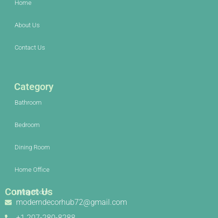
Home
About Us
Contact Us
Category
Bathroom
Bedroom
Dining Room
Home Office
Contact Us
Living Room
moderndecorhub72@gmail.com
+1 207-280-8288